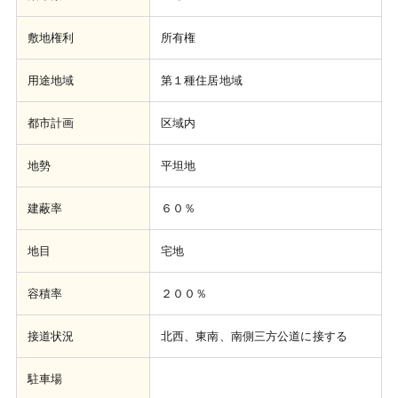
敷地権利
所有権
用途地域
第１種住居地域
都市計画
区域内
地勢
平坦地
建蔽率
６０％
地目
宅地
容積率
２００％
接道状況
北西、東南、南側三方公道に接する
駐車場