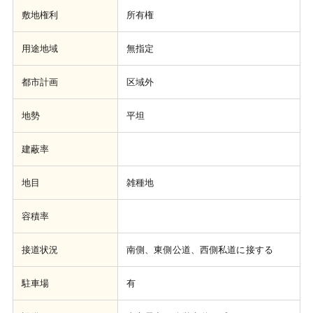
敷地権利
所有権
用途地域
無指定
都市計画
区域外
地勢
平坦
建蔽率
地目
雑種地
容積率
接道状況
南側、東側公道、西側私道に接する
駐車場
有