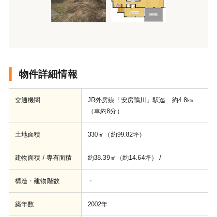
物件詳細情報
交通機関
JR外房線「安房鴨川」駅迄 約4.8㎞
（車約8分）
土地面積
330㎡（約99.82坪）
建物面積 / 専有面積
約38.39㎡（約14.64坪） /
構造・建物階数
・
築年数
2002年