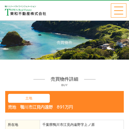
売買物件
売買物件詳細
BUY
土地
売地 鴨川市江見内遠野 891万円
所在地
千葉県鴨川市江見内遠野字上ノ原