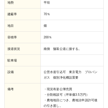
地勢
平坦
建蔽率
70％
地目
畑
容積率
200％
接道状況
南側 舗装公道に接する。
駐車場
設備
公営水道引込可 東京電力 プロパン
ガス 個別浄化槽設置要
備考
・現況有姿公簿売買
・分割相談可（坪単価3.5万円）
・農地地目につき、農地法申請許可後
の引き渡し。