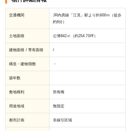
交通機関
JR内房線「江見」駅より約600ｍ（徒歩
約8分）
土地面積
公簿842㎡（約254.70坪）
建物面積 / 専有面積
/
構造・建物階数
・
築年数
敷地権利
所有権
用途地域
無指定
都市計画
非線引区域