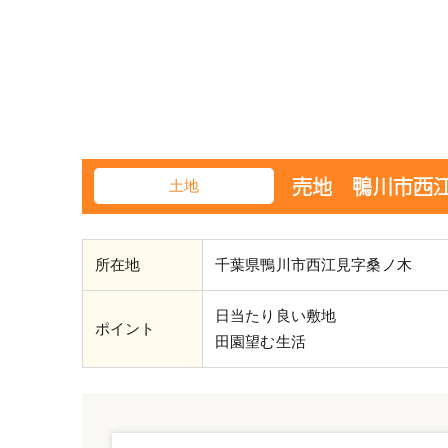
売地 鴨川市西江
土地
所在地
千葉県鴨川市西江見字桑ノ木
日当たり良い敷地
ポイント
田園望む生活