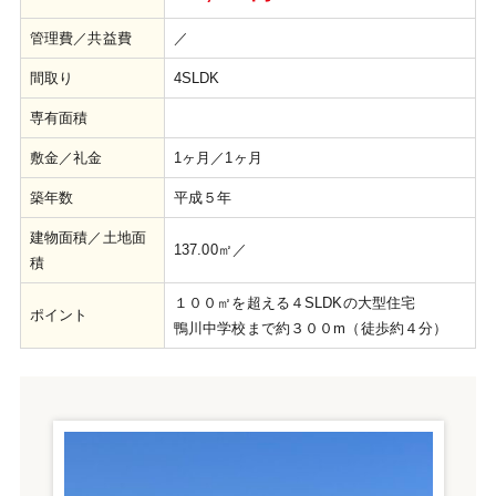
管理費／共益費
／
間取り
4SLDK
専有面積
敷金／礼金
1ヶ月／1ヶ月
築年数
平成５年
建物面積／土地面
137.00㎡／
積
１００㎡を超える４SLDKの大型住宅
ポイント
鴨川中学校まで約３００m（徒歩約４分）